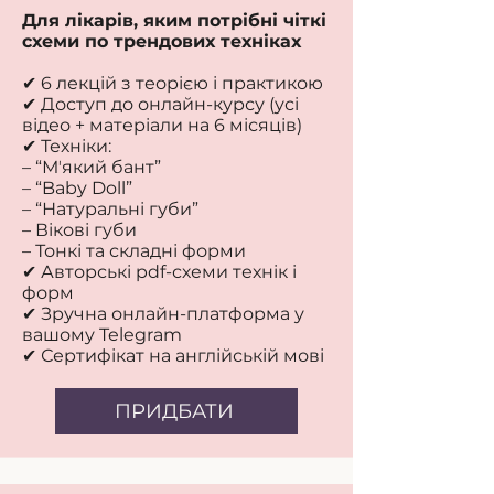
Для лікарів, яким потрібні чіткі
схеми по трендових техніках
✔ 6 лекцій з теорією і практикою
✔ Доступ до онлайн-курсу (усі
відео + матеріали на 6 місяців)
✔ Техніки:
– “Мʼякий бант”
– “Baby Doll”
– “Натуральні губи”
– Вікові губи
– Тонкі та складні форми
✔ Авторські pdf-схеми технік і
форм
✔ Зручна онлайн-платформа у
вашому Telegram
✔ Сертифікат на англійській мові
ПРИДБАТИ