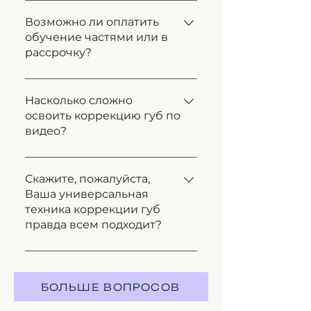
Потому, что я практик, и прям с
большой буквы П. Я не из тех,
Возможно ли оплатить
обучение частями или в
кто только теоретически
рассрочку?
подкован, все мои наработки -
результат очень многих
У вас будет возможность внести
инъекций. Весь материал даю
полную оплату и получить
Насколько сложно
сжато и конкретно, без «воды».
освоить коррекцию губ по
бонусы, а также оплатить курс
Многие преподают больше
видео?
внеся половину оплаты или в
самолюбование, а не дело, к
рассрочку на три платежа
сожалению. Теперь у вас есть
Не сложнее, чем смотреть за
возможность увидеть и другой
тренером вживую, если
Скажите, пожалуйста,
подход - рациональный и
Ваша универсальная
материал хорошо снят. А еще
практичный.
техника коррекции губ
плюс в возможности
правда всем подходит?
пересматривать и еще лучше
запоминать.
Да, ведь 98% пациентов
остаются очень довольными.
БОЛЬШЕ ВОПРОСОВ
Секрет в подборе филлера и его
количества. Если Вы посмотрите