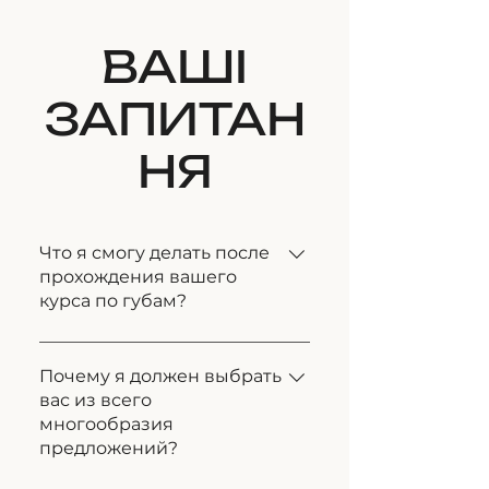
ВАШІ
ЗАПИТАН
НЯ
Что я смогу делать после
прохождения вашего
курса по губам?
Сможете делать аккуратные и
красивые губы, без страха
Почему я должен выбрать
вас из всего
асимметрий и недовольства
многообразия
клиентов - преподаю
предложений?
универсальную технику "Три
варианта».